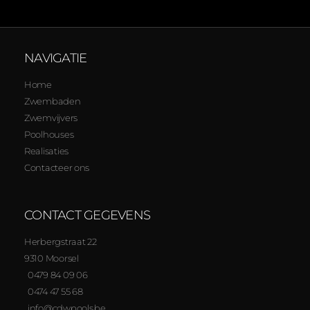
NAVIGATIE
Home
Zwembaden
Zwemvijvers
Poolhouses
Realisaties
Contacteer ons
CONTACT GEGEVENS
Herbergstraat 22
9310 Moorsel
0479 84 09 06
0474 47 55 68
info@cdwpools.be